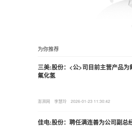
为你推荐
三美:股份：<公>司目前主营产品
氟化氢
澎湃网
李慧玲
2026-01-23 11:30:42
佳电:股份：聘任满连善为公司副总