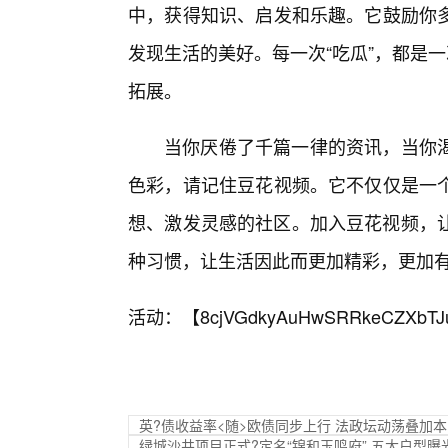
中，获得知识、启发和乐趣。它鼓励你
发现生活的美好。每一次“吃瓜”，都是
拓展。
当你厌倦了千篇一律的资讯，当你渴
色彩，请记住豆花视频。它不仅仅是一
想、激发灵感的社区。加入豆花视频，让“
种习惯，让生活因此而更加精彩，更加
活动：【
8cjVGdkyAuHwSRRkeCZXbTJ
英?债收益率<随>欧债同步上行 法政坛动荡叠加
绿城沙井项目正式?定名“锦和玉鸣府” 五大户型