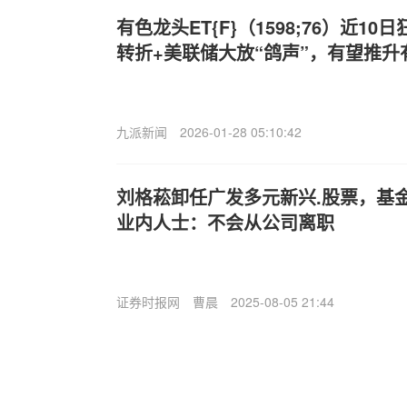
有色龙头ET{F}（1598;76）近1
转折+美联储大放“鸽声”，有望推
九派新闻
2026-01-28 05:10:42
刘格菘卸任广发多元新兴.股票，基金
业内人士：不会从公司离职
证券时报网
曹晨
2025-08-05 21:44