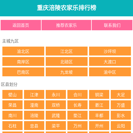
重庆涪陵农家乐排行榜
返回首页
推荐农家乐
联系我们
主城九区
渝北区
江北区
沙坪坝
南岸区
北碚区
大渡口
巴南区
九龙坡
渝中区
区县划分
壁山
江津
永川
合川
铜梁
大足
荣昌
潼南
双桥
长寿
綦江
万盛
南川
涪陵
武隆
垫江
丰都
彭水
石柱
忠县
梁平
万州
开州
云阳