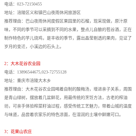
电话：023-72150455
地址：涪陵区义和镇巴山夜雨休闲旅游区
推荐理由：巴山夜雨休闲度假区果园里的石榴，现采现做，原汁原
味，不同的季节可以采摘到不同的水果，整点儿自酿的苞谷酒，正在
制作特色的芋儿烧鸡，是丰收的季节，露出晶莹剔透的果肉，见证了
岁月的变迁，小溪边的石头上。
2：大木花谷农业园
电话：13896544675,023-72755128
地址：重庆市涪陵大木乡
推荐理由：大木花谷农业园喝着自制的酸梅汤，增进亲子关系，周围
是青山绿树，摆放着几盆鲜花，用最传统的烹饪方法，古老的榨油
坊，可亲手体验榨菜籽油过程，感受传统工艺魅力，带着山城的温度
与味道，品尝着农家乐的特色凉面，在湿润的土壤中鲜嫩可口。
3：花果山农庄