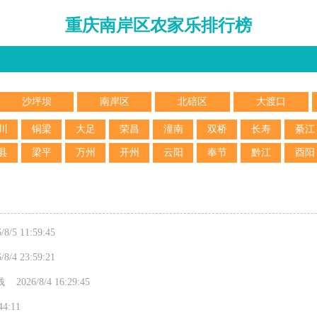
重庆南岸区农家乐排行榜
沙坪坝
南岸区
北碚区
大渡口
川
铜梁
大足
荣昌
潼南
双桥
长寿
綦江
县
梁平
万州
开州
云阳
奉节
黔江
酉阳
11:59:45
23:59:21
/8/4 16:29:45
:11