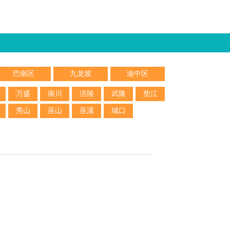
巴南区
九龙坡
渝中区
万盛
南川
涪陵
武隆
垫江
秀山
巫山
巫溪
城口