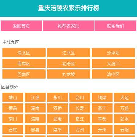
重庆涪陵农家乐排行榜
返回首页
推荐农家乐
联系我们
主城九区
渝北区
江北区
沙坪坝
南岸区
北碚区
大渡口
巴南区
九龙坡
渝中区
区县划分
壁山
江津
永川
合川
铜梁
大足
荣昌
潼南
双桥
长寿
綦江
万盛
南川
涪陵
武隆
垫江
丰都
彭水
石柱
忠县
梁平
万州
开州
云阳