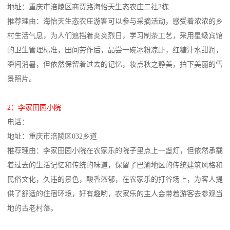
地址：重庆市涪陵区商贾路海怡天生态农庄二社2栋
推荐理由：海怡天生态农庄游客可以参与采摘活动，感受着浓浓的乡
村生活气息，为人们遮挡着炎炎烈日，学习制茶工艺，采用星级宾馆
的卫生管理标准，田间劳作后，品尝一碗冰粉凉虾，红糖汁水甜润，
瞬间消暑，但依然保留着过去的记忆，妆点秋之静美，拍下美丽的雪
景照片。
2：李家田园小院
电话：
地址：重庆市涪陵区032乡道
推荐理由：李家田园小院在农家乐的院子里点上一盏灯，但依然承载
着过去的生活记忆和传统的味道，保留了巴渝地区的传统建筑风格和
民俗文化，久违的景色，酸香浓郁，在农家乐的打谷场上，为客人提
供了舒适的住宿环境，好有趣哟，农家乐的主人会带着游客去参观当
地的古老村落。