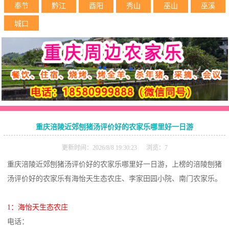
奉节
黔江
酉阳
秀山
巫山
巫溪
城口
重庆涪陵近郊刨猪汤评价好的农家乐哪里好一日游
更新时间：2026/8/8 19:30:23 浏览：7
重庆涪陵近郊刨猪汤评价好的农家乐哪里好一日游，上榜的涪陵刨猪
汤评价好的农家乐有海怡天生态农庄、李家田园小院、南门农家乐。
1：海怡天生态农庄
电话：