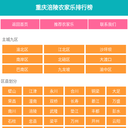
重庆涪陵农家乐排行榜
返回首页
推荐农家乐
联系我们
主城九区
渝北区
江北区
沙坪坝
南岸区
北碚区
大渡口
巴南区
九龙坡
渝中区
区县划分
壁山
江津
永川
合川
铜梁
大足
荣昌
潼南
双桥
长寿
綦江
万盛
南川
涪陵
武隆
垫江
丰都
彭水
石柱
忠县
梁平
万州
开州
云阳