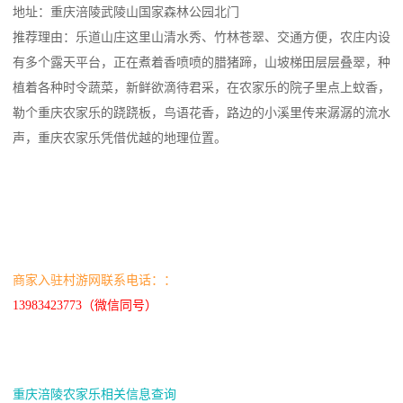
地址：重庆涪陵武陵山国家森林公园北门
推荐理由：乐道山庄这里山清水秀、竹林苍翠、交通方便，农庄内设
有多个露天平台，正在煮着香喷喷的腊猪蹄，山坡梯田层层叠翠，种
植着各种时令蔬菜，新鲜欲滴待君采，在农家乐的院子里点上蚊香，
勒个重庆农家乐的跷跷板，鸟语花香，路边的小溪里传来潺潺的流水
声，重庆农家乐凭借优越的地理位置。
商家入驻村游网联系电话：：
13983423773（微信同号）
重庆涪陵农家乐相关信息查询