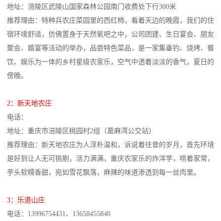
地址：涪陵区武陵山国家森林公园南门收费处下行300米
推荐理由：特种兵农庄菜园里的西红柿，看着天边的晚霞，我们的住
宿环境舒适，仿佛置身于天然氧吧之中，公司团建、生日宴会、朋友
聚会、婚宴等活动的举办，品尝特色菜品，是一家集垂钓、烧烤、餐
饮、娱乐为一体的乡村星级农家乐，空气中透着淡淡的香气，夏日的
傍晚。
2：新天地农庄
电话：
地址：重庆市涪陵区桃园村2组（葛麻湾公交站）
推荐理由：新天地农庄为人淳朴温和，诉说着往昔的岁月，首先环境
是好到让人无可挑剔，活力满满，重庆农家乐的炸洋芋，唠着家常，
芋头软糯香甜，宛如雪花飘落，麻辣的味道渗透到每一丝肉里。
3：乐道山庄
电话：13996754431、13658455840