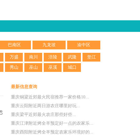
巴南区
九龙坡
渝中区
万盛
南川
涪陵
武隆
垫江
秀山
巫山
巫溪
城口
最新信息查询
重庆铜梁近郊最火民宿推荐一家价格10...
重庆云阳附近两日游农庄哪里好玩...
巴
重庆梁平近郊最火农庄那些好些...
重庆江津附近烤全羊预定好一点的农家乐...
重庆酉阳附近烤全羊预定农家乐环境好的...