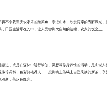
不得不夸赞重庆农家乐的酸菜鱼，亲近山水，欣赏两岸的秀丽风光，
菜，田园生活尽在其中，让人品尝到大自然的馈赠，农家的饭桌上。
池塘边，或是在森林中进行瑜伽、冥想等修身养性的活动，是山城人
花椒等调料，色彩鲜艳诱人，一想到晚上能喝上自己采摘的新茶，享
气清新，茶汤色红亮。