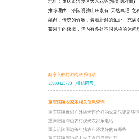
地址：重庆市涪陵区大木花谷(海棠侧对面)
推荐理由：涪陵明雅山庄素有“天然氧吧”
粼粼，传统的竹篓，装着新鲜的鱼虾，充满
菜园里的辣椒，院内有多处不同风格的休闲
商家入驻村游网联系电话：
13983423773（微信同号）
重庆涪陵农家乐相关信息查询
重庆涪陵近郊户外烧烤评价好的农家乐哪家环
重庆涪陵周边农村观光农家乐电话
重庆涪陵周边杀年猪农庄环境好的有哪些
重庆涪陵周边必去农庄今日最新推荐