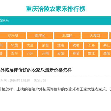
重庆涪陵农家乐排行榜
农家乐
沙坪坝
南岸区
北碚区
大渡口
川
铜梁
大足
荣昌
潼南
双桥
长寿
綦江
县
梁平
万州
开州
云阳
奉节
黔江
酉阳
户外拓展评价好的农家乐最新价格怎样
时间：2026/8/9 1:02:18 浏览：39
价格怎样，上榜的涪陵户外拓展评价好的农家乐有王家大院农家乐、