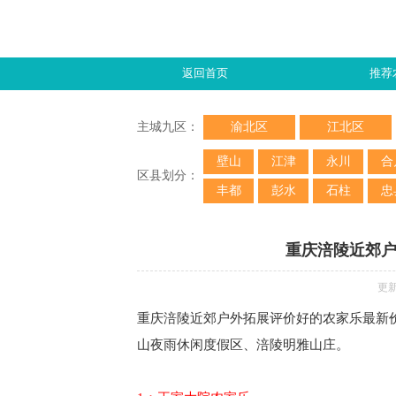
返回首页
推荐
主城九区：
渝北区
江北区
壁山
江津
永川
合
区县划分：
丰都
彭水
石柱
忠
重庆涪陵近郊
更新
重庆涪陵近郊户外拓展评价好的农家乐最新
山夜雨休闲度假区、涪陵明雅山庄。