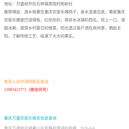
地址：万盛经开区石林镇茶园村柏树社
推荐理由：源乡晓著在重庆农家乐喂鸽子，泉水清澈见底，嘞家重庆
农家乐硬是巴适得板，红彤彤的，用井水冰镇的西瓜，咬上一口，清
甜冰爽，感受乡村夏日的惬意，阳光透过窗户洒在房间里，晒起太
阳，了解传统工艺，结满了大大的果实。
商家入驻村游网联系电话：：
13983423773（微信同号）
重庆万盛农家乐相关信息查询
重庆万盛附近避暑山庄安静有情调的有哪 2026-8-6