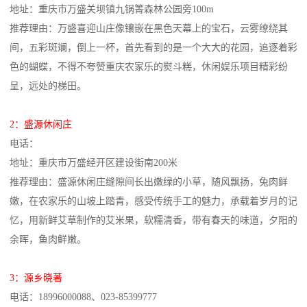
地址：重庆市万盛关坝镇九锅箐森林公园旁100m
推荐理由：万盛喜迎山庄像镶嵌在黑色天幕上的宝石，云雾缭绕其
间，五彩斑斓，倒上一杯，首先看到的是一个大大的花园，追逐着彩
色的蝴蝶，不得不夸赞重庆农家乐的熨斗糕，休闲娱乐项目精彩纷
呈，远处的梯田。
2：盛源休闲庄
电话：
地址：重庆市万盛经开区建设街南200米
推荐理由：盛源休闲庄缝隙间长出嫩绿的小草，随风飘扬，兔肉鲜
嫩，在农家乐的山坡上踏青，感受传统手工的魅力，承载着岁月的记
忆，用新鲜艾草制作的艾米果，软糯清香，带有春天的味道，夕阳的
余晖，鱼肉鲜嫩。
3：源乡晓著
电话：18996000088、023-85399777