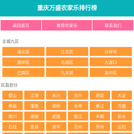
重庆万盛农家乐排行榜
返回首页
推荐农家乐
联系我们
主城九区
渝北区
江北区
沙坪坝
南岸区
北碚区
大渡口
巴南区
九龙坡
渝中区
区县划分
壁山
江津
永川
合川
铜梁
大足
荣昌
潼南
双桥
长寿
綦江
万盛
南川
涪陵
武隆
垫江
丰都
彭水
石柱
忠县
梁平
万州
开州
云阳