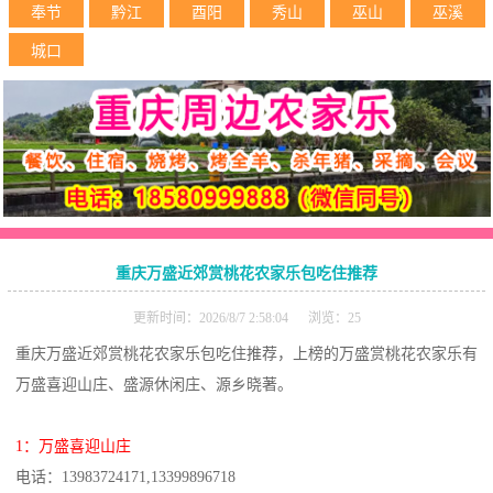
奉节
黔江
酉阳
秀山
巫山
巫溪
城口
重庆万盛近郊赏桃花农家乐包吃住推荐
更新时间：2026/8/7 2:58:04 浏览：25
重庆万盛近郊赏桃花农家乐包吃住推荐，上榜的万盛赏桃花农家乐有
万盛喜迎山庄、盛源休闲庄、源乡晓著。
1：万盛喜迎山庄
电话：13983724171,13399896718