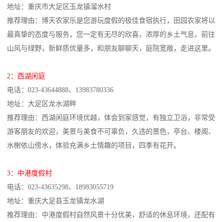
地址：重庆市大足区玉龙镇溜水村
推荐理由：博天农家乐是您游玩度假的极佳食宿执行，田园农家将以
最真挚的态度与服务，您一定有无尽的欣喜，浓厚的乡土气息，前往
山风与绿野，新鲜质优量多，和朋友聊聊天，庭院宽敞，走进这里。
2：西湖闲庭
电话：023-43644888、13983780336
地址：大足区龙水湖畔
推荐理由：西湖闲庭环境优越，体会到家感觉，有独立卫浴，非常受
游客朋友的欢迎，美景与美食不可辜负，久违的景色，亭台、楼阁、
水榭依山傍水，体验充满乡土情趣的项目，四季有花开。
3：中港度假村
电话：023-43635298、18983055719
地址：重庆大足县玉龙镇龙水湖
推荐理由：中港度假村自然风景十分优美，舒适的休息环境，还配有