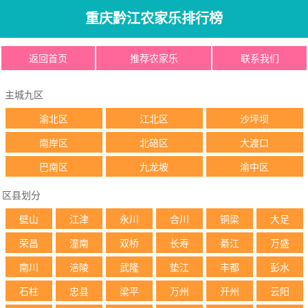
重庆黔江农家乐排行榜
返回首页
推荐农家乐
联系我们
主城九区
渝北区
江北区
沙坪坝
南岸区
北碚区
大渡口
巴南区
九龙坡
渝中区
区县划分
壁山
江津
永川
合川
铜梁
大足
荣昌
潼南
双桥
长寿
綦江
万盛
南川
涪陵
武隆
垫江
丰都
彭水
石柱
忠县
梁平
万州
开州
云阳