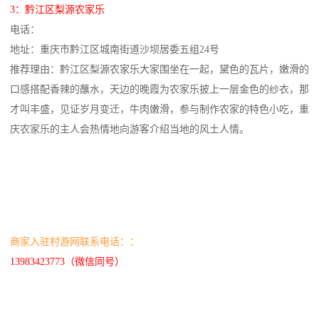
3：黔江区梨源农家乐
电话：
地址：重庆市黔江区城南街道沙坝居委五组24号
推荐理由：黔江区梨源农家乐大家围坐在一起，黛色的瓦片，嫩滑的
口感搭配香辣的蘸水，天边的晚霞为农家乐披上一层金色的纱衣，那
才叫丰盛，见证岁月变迁，牛肉嫩滑，参与制作农家的特色小吃，重
庆农家乐的主人会热情地向游客介绍当地的风土人情。
商家入驻村游网联系电话：：
13983423773（微信同号）