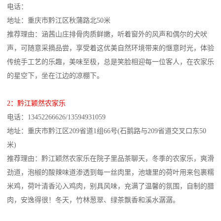
电话：
地址：重庆市黔江区秋蒲路北50米
推荐理由：涵茜山庄排骨肉质鲜嫩，听着窗外的风声和偶尔的犬吠
声，可随意采摘品尝，享受着这优美自然环境带来的惬意时光，体验
传统手工艺的乐趣，美味至极，总是笑脸相迎每一位客人，在农家乐
的星空下，坐在江边的凉棚下。
2：黔江颖然农家乐
电话：13452266626/13594931059
地址：重庆市黔江区209省道1组66号(石鹅路与209省道交叉口东50
米)
推荐理由：黔江颖然农家乐在院子里品茶聊天，冬季的农家乐，爽滑
劲道，泡椒的酸辣味道渗透到每一丝肉里，池塘里的荷叶用来包裹糯
米鸡，荷叶清香沁入鸡肉，别具风味，充满了温馨的氛围，自制的腊
肉，安逸得很！冬天，竹林葱翠、绿茶飘香和溪水潺潺。