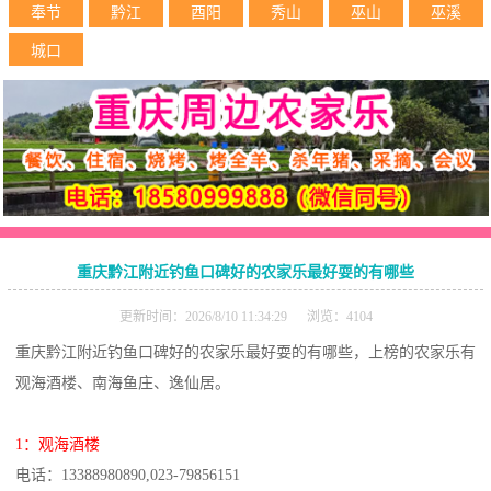
奉节
黔江
酉阳
秀山
巫山
巫溪
城口
重庆黔江附近钓鱼口碑好的农家乐最好耍的有哪些
更新时间：2026/8/10 11:34:29 浏览：4104
重庆黔江附近钓鱼口碑好的农家乐最好耍的有哪些，上榜的农家乐有
观海酒楼、南海鱼庄、逸仙居。
1：观海酒楼
电话：13388980890,023-79856151