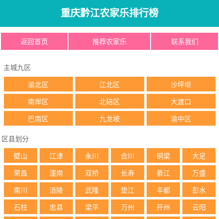
重庆黔江农家乐排行榜
返回首页
推荐农家乐
联系我们
主城九区
渝北区
江北区
沙坪坝
南岸区
北碚区
大渡口
巴南区
九龙坡
渝中区
区县划分
壁山
江津
永川
合川
铜梁
大足
荣昌
潼南
双桥
长寿
綦江
万盛
南川
涪陵
武隆
垫江
丰都
彭水
石柱
忠县
梁平
万州
开州
云阳