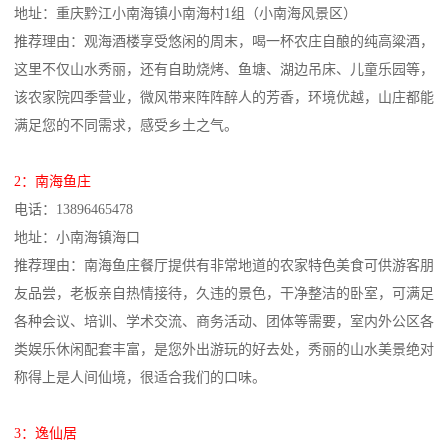
地址：重庆黔江小南海镇小南海村1组（小南海风景区）
推荐理由：观海酒楼享受悠闲的周末，喝一杯农庄自酿的纯高粱酒，
这里不仅山水秀丽，还有自助烧烤、鱼塘、湖边吊床、儿童乐园等，
该农家院四季营业，微风带来阵阵醉人的芳香，环境优越，山庄都能
满足您的不同需求，感受乡土之气。
2：南海鱼庄
电话：13896465478
地址：小南海镇海口
推荐理由：南海鱼庄餐厅提供有非常地道的农家特色美食可供游客朋
友品尝，老板亲自热情接待，久违的景色，干净整洁的卧室，可满足
各种会议、培训、学术交流、商务活动、团体等需要，室内外公区各
类娱乐休闲配套丰富，是您外出游玩的好去处，秀丽的山水美景绝对
称得上是人间仙境，很适合我们的口味。
3：逸仙居