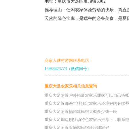
地址：重庆市大足区宝顶镇S302
推荐理由：仕闲农家体验劳动的快乐，简直
天然的绿色宝库，是端午的必备美食，是夏
商家入驻村游网联系电话：
13983423773（微信同号）
重庆大足农家乐相关信息查询
重庆大足附近户外拓展农家乐哪家可以自己搭
重庆大足近郊杀年猪预定农家乐环境好的有哪
重庆大足附近搞团建民宿大概多少钱一晚
重庆大足周边刨猪汤特色农家乐推荐下，联系
重庆大足附近采摘园民宿环境哪家好