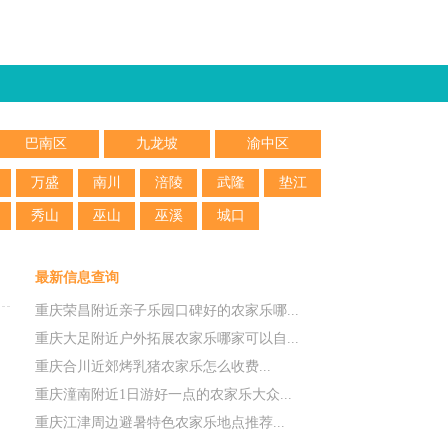
巴南区
九龙坡
渝中区
万盛
南川
涪陵
武隆
垫江
秀山
巫山
巫溪
城口
最新信息查询
重庆荣昌附近亲子乐园口碑好的农家乐哪...
重庆大足附近户外拓展农家乐哪家可以自...
重庆合川近郊烤乳猪农家乐怎么收费...
重庆潼南附近1日游好一点的农家乐大众...
重庆江津周边避暑特色农家乐地点推荐...