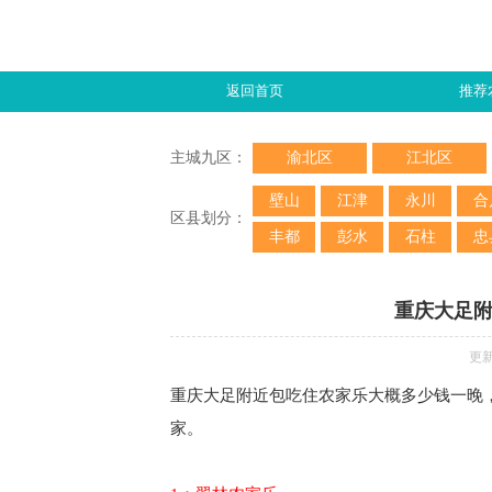
返回首页
推荐
主城九区：
渝北区
江北区
壁山
江津
永川
合
区县划分：
丰都
彭水
石柱
忠
重庆大足
更新
重庆大足附近包吃住农家乐大概多少钱一晚
家。