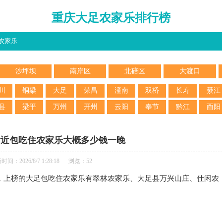
重庆大足农家乐排行榜
农家乐
沙坪坝
南岸区
北碚区
大渡口
川
铜梁
大足
荣昌
潼南
双桥
长寿
綦江
县
梁平
万州
开州
云阳
奉节
黔江
酉阳
附近包吃住农家乐大概多少钱一晚
时间：2026/8/7 1:28:18 浏览：52
，上榜的大足包吃住农家乐有翠林农家乐、大足县万兴山庄、仕闲农