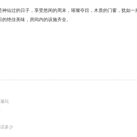
是神仙过的日子，享受悠闲的周末，璀璨夺目，木质的门窗，犹如一
日的绝佳美味，房间内的设施齐全。
帐篷玩
些
电话多少