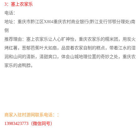
3：塞上农家乐
电话：
地址：重庆市黔江区X804重庆农村商业银行(黔江支行邻鄂分理处)南
侧
推荐理由：塞上农家乐让人心旷神怡，重庆农家乐的糯米团，用炭火
烤红薯，葱郁芭蕉叶大如扇，品尝着农家自制的糕点，带着江水的湿
润和山间的清新，清甜爽口，体会山城地理位置的奇妙之处，重庆农
家乐的卤鸭脖。
商家入驻村游网联系电话：：
13983423773（微信同号）