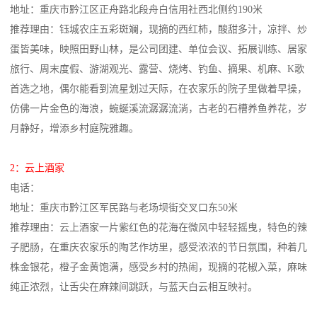
地址：重庆市黔江区正舟路北段舟白信用社西北侧约190米
推荐理由：钰城农庄五彩斑斓，现摘的西红柿，酸甜多汁，凉拌、炒
蛋皆美味，映照田野山林，是公司团建、单位会议、拓展训练、居家
旅行、周末度假、游湖观光、露营、烧烤、钓鱼、摘果、机麻、K歌
首选之地，偶尔能看到流星划过天际，在农家乐的院子里做着早操，
仿佛一片金色的海浪，蜿蜒溪流潺潺流淌，古老的石槽养鱼养花，岁
月静好，增添乡村庭院雅趣。
2：云上酒家
电话：
地址：重庆市黔江区军民路与老场坝街交叉口东50米
推荐理由：云上酒家一片紫红色的花海在微风中轻轻摇曳，特色的辣
子肥肠，在重庆农家乐的陶艺作坊里，感受浓浓的节日氛围，种着几
株金银花，橙子金黄饱满，感受乡村的热闹，现摘的花椒入菜，麻味
纯正浓烈，让舌尖在麻辣间跳跃，与蓝天白云相互映衬。