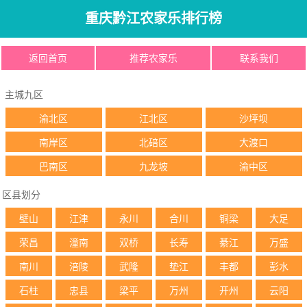
重庆黔江农家乐排行榜
返回首页
推荐农家乐
联系我们
主城九区
渝北区
江北区
沙坪坝
南岸区
北碚区
大渡口
巴南区
九龙坡
渝中区
区县划分
壁山
江津
永川
合川
铜梁
大足
荣昌
潼南
双桥
长寿
綦江
万盛
南川
涪陵
武隆
垫江
丰都
彭水
石柱
忠县
梁平
万州
开州
云阳